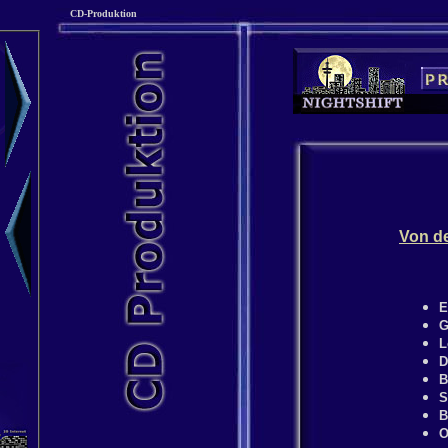
CD-Produktion
Von de
E
G
L
D
B
S
B
O