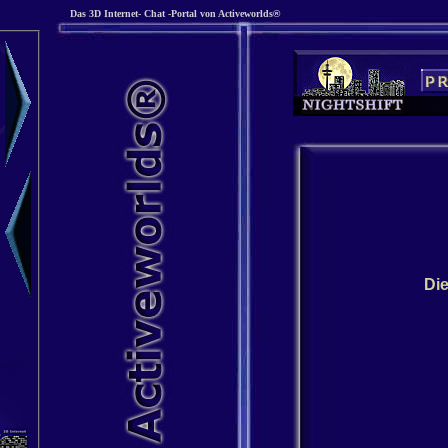
Das 3D Internet- Chat -Portal von Activeworlds
®
Die