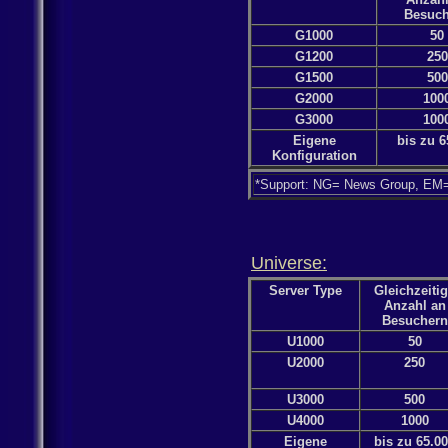
Besuch
G1000
50
G1200
250
G1500
500
G2000
100
G3000
100
Eigene
bis zu 6
Konfiguration
*Support: NG= News Group, EM= 
Universe:
Server Type
Gleichzeiti
Anzahl an
Besuchern
U1000
50
U2000
250
U3000
500
U4000
1000
Eigene
bis zu 65.0